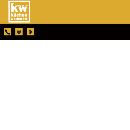
Social Media
teilen
tweet
pin it
mail
Küchen-Räume Ingrid Robertz
Mainzer Str. 40a
67117 Limburgerhof
Tele
fon: 062 36 / 46 20 580
·
E-Mail
|
Impressum
|
Datenschutzerklärung
|
Anfahrt
|
RSS Feed
Kundenstimmen:
4.7 Sterne aus 6 Bewertungen auf Google