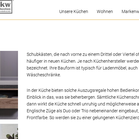
Unsere Küchen
Wohnen
Markenw
Unsere Ausstellung
Neues aus der Küchenwelt
Bildergalerie
Schubkästen, die nach vorne zu einem Drittel oder Viertel o
Vorher-Nachher
häufiger in neuen Küchen. Je nach Küchenhersteller werden
Welcher Küchen-Typ sind
bezeichnet. Ihre Bauform ist typisch für Ladenmöbel, auch f
Sie?
Wäscheschränke.
Die Komfort-Küche
In der Küche bieten solche Auszugsregale hohen Bedienko
Einblick in das, was sie beherbergen. Sämtliche Küchensch
dann wirkt die Küche schnell unruhig und möglicherweise
Englische Züge als Duo oder Trio nebeneinander eingebaut
Frontfarbe. So werden sie zu einer gelungenen Küchenzierd